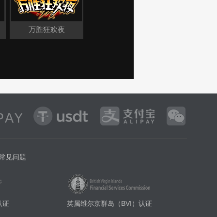
万胜狂欢夜
常见问题
认证
英属维尔京群岛（BVI）认证