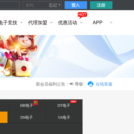
忘记？
电子竞技
代理加盟
优惠活动
APP
新会员福利公告：📢 尊敬的会员： 🚨🚨重磅！重磅！
在线客服
HB电子
DT电子
DS电子
VA电子