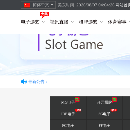
简体中文
美东时间
2026/08/07 04:04:27
网站首
繁體中文
电子游艺
视讯直播
棋牌游戏
体育赛事
简体中文
English
最新公告：
MG电子
开元棋牌
JDB电子
SG电子
FC电子
PP电子