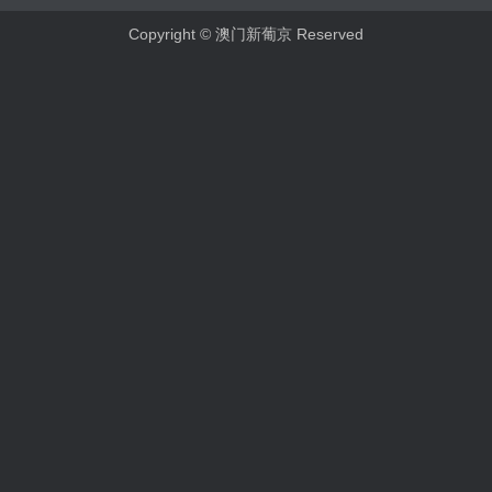
Copyright © 澳门新葡京 Reserved