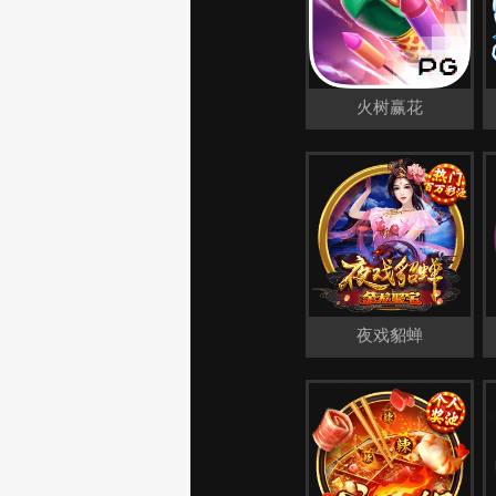
火树赢花
夜戏貂蝉